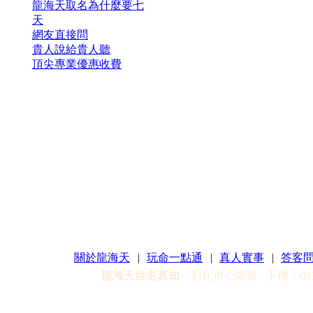
龍海天取名為什麼要七
天
網友直接問
貴人說給貴人聽
頂尖專業優惠收費
關於龍海天
|
玩命一點通
|
真人實事
|
答客
龍海天姓名真知
彰化市公園路 / 手機：0935-3